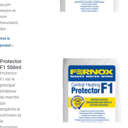
au pH
neutre et
non
moussant,
qui
Voir le
produit »
Protector
F1 500ml
Protector
F1 est le
principal
inhibiteur
du marché
qui
empêche la
corrosion et
la
formation