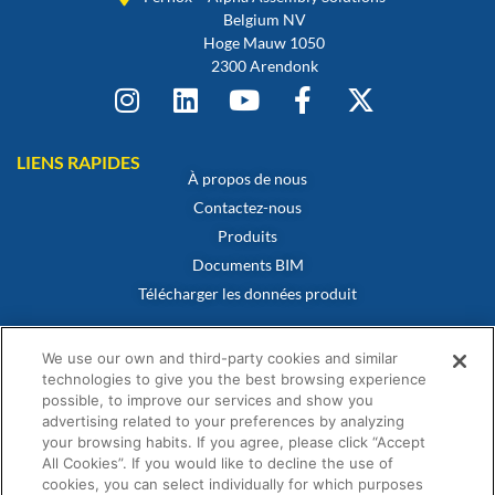
Belgium NV
Hoge Mauw 1050
2300 Arendonk
LIENS RAPIDES
À propos de nous
Contactez-nous
Produits
Documents BIM
Télécharger les données produit
POLITIQUES
Certificat de conformité
We use our own and third-party cookies and similar
Politique en matière de cookies
technologies to give you the best browsing experience
possible, to improve our services and show you
Avertissement
advertising related to your preferences by analyzing
Politique de confidentialité
your browsing habits. If you agree, please click “Accept
Conditions générales de vente
All Cookies”. If you would like to decline the use of
cookies, you can select individually for which purposes
Déclaration de garantie