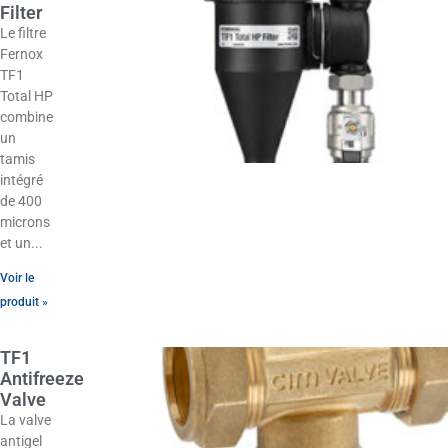
Filter
Le filtre
Fernox
TF1
Total HP
combine
un
tamis
intégré
de 400
microns
et un
Voir le
produit »
TF1
Antifreeze
Valve
La valve
antigel