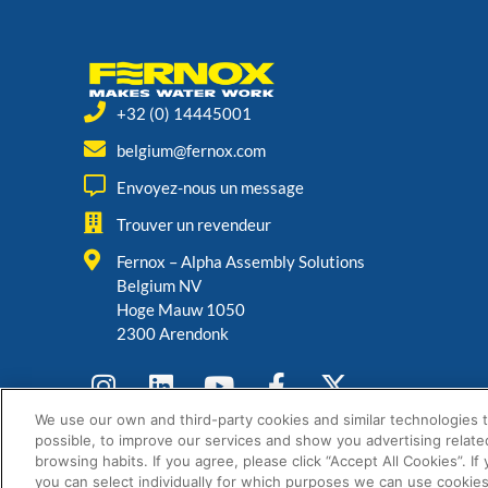
+32 (0) 14445001
belgium@fernox.com
Envoyez-nous un message
Trouver un revendeur
Fernox – Alpha Assembly Solutions
Belgium NV
Hoge Mauw 1050
2300 Arendonk
We use our own and third-party cookies and similar technologies 
possible, to improve our services and show you advertising relate
browsing habits. If you agree, please click “Accept All Cookies”. If
you can select individually for which purposes we can use cookies