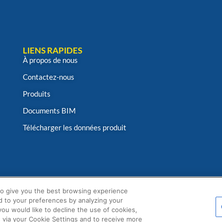
LIENS RAPIDES
À propos de nous
Contactez-nous
Produits
Documents BIM
Télécharger les données produit
to give you the best browsing experience
d to your preferences by analyzing your
 you would like to decline the use of cookies,
 via your Cookie Settings and to receive more