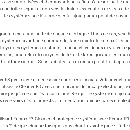
des valves motorisées et thermostatiques afin qu’aucune partie d
 la conduite d’égout et non vers le drain d’évacuation des eaux de
our les systèmes scellés, procéder à l’ajout par un point de dosag
jointement à une unité de rinçage électrique. Dans ce cas, veuil
eaux systèmes avant une commande, faire circuler le Fernox Clea
oyer des systèmes existants, la boue et les débris devraient é
s, pour retirer les oxydes de fer et le tartre qui auraient durci
hauffage normal. Si un radiateur a encore un point froid après u
 F3 peut s’avérer nécessaire dans certains cas. Vidanger et ri
 utilisez le Cleaner F3 avec une machine de rinçage électrique, le
ire jusqu’à ce que l’eau soit claire. Remplir le système en ajout
les réservoirs d’eau indirects à alimentation unique, par exemple
lisant Fernox F3 Cleaner et protéger ce système avec Fernox F1 Pr
’à 15 % de gaz chaque fois que vous chauffez votre pièce. Cett