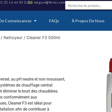
2 (0) 14 44 50 01
belgium@fernox.com
De Connaissances
FAQs
À Propos De Nous
/
Nettoyeur
/ Cleaner F3 500ml
iversel, au pH neutre et non moussant,
s systèmes de chauffage central
et éliminer le bruit des chaudières.
mes conformément aux
ues, Cleaner F3 est idéal pour
tallation afin de contribuer à