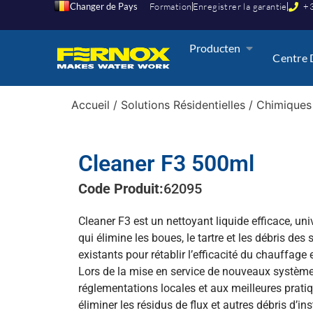
Changer de Pays
Formation
Enregistrer la garantie
+3
Producten
Centre 
Accueil
/
Solutions Résidentielles
/
Chimiques
Cleaner F3 500ml
Code Produit:
62095
Cleaner F3 est un nettoyant liquide efficace, un
qui élimine les boues, le tartre et les débris de
existants pour rétablir l’efficacité du chauffage 
Lors de la mise en service de nouveaux systè
réglementations locales et aux meilleures pratiq
éliminer les résidus de flux et autres débris d’ins