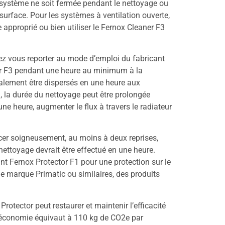
u système ne soit fermée pendant le nettoyage ou
 surface. Pour les systèmes à ventilation ouverte,
e approprié ou bien utiliser le Fernox Cleaner F3
lez vous reporter au mode d’emploi du fabricant
ner F3 pendant une heure au minimum à la
galement être dispersés en une heure aux
, la durée du nettoyage peut être prolongée
ne heure, augmenter le flux à travers le radiateur
ncer soigneusement, au moins à deux reprises,
 nettoyage devrait être effectué en une heure.
ant Fernox Protector F1 pour une protection sur le
 de marque Primatic ou similaires, des produits
otector peut restaurer et maintenir l’efficacité
e économie équivaut à 110 kg de CO2e par