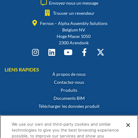
Envoyez-nous un message
Trouver un revendeur
Fernox – Alpha Assembly Solutions
Belgium NV
Hoge Mauw 1050
2300 Arendonk
LIENS RAPIDES
À propos de nous
Contactez-nous
Produits
Documents BIM
Télécharger les données produit
POLITIQUES
Certificat de conformité
We use our own and third-party cookies and similar
Politique en matière de cookies
technologies to give you the best browsing experience
possible, to improve our services and show you
Avertissement