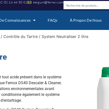
2 (0) 14 44 50 01
belgium@fernox.com
De Connaissances
FAQs
À Propos De Nous
/
Contrôle du Tartre
/ System Neutraliser 2 litre
re
r tout acide présent dans le système
 que Fernox DS40 Descaler & Cleaner,
tations environnementales avant
er conditionne également le système
 d’entartrage.