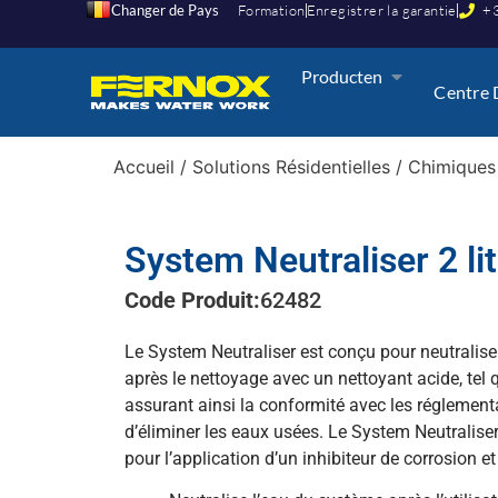
Changer de Pays
Formation
Enregistrer la garantie
+3
Producten
Centre 
Accueil
/
Solutions Résidentielles
/
Chimiques
System Neutraliser 2 lit
Code Produit:
62482
Le System Neutraliser est conçu pour neutralise
après le nettoyage avec un nettoyant acide, tel
assurant ainsi la conformité avec les réglemen
d’éliminer les eaux usées. Le System Neutralis
pour l’application d’un inhibiteur de corrosion et