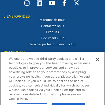
LIENS RAPIDES
À propos de nous
Contactez-nous
Produits
Documents BIM
Télécharger les données produit
POLITIQUES
Certificat de conformité
We use our own and third-party cookies and similar
Politique en matière de cookies
technologies to give you the best browsing experience
possible, to improve our services and show you
Avertissement
advertising related to your preferences by analyzing
Politique de confidentialité
your browsing habits. If you agree, please click “Accept
Conditions générales de vente
All Cookies”. If you would like to decline the use of
cookies, you can select individually for which purposes
Déclaration de garantie
we can use cookies via your Cookie Settings and to
receive more detailed information, please see our
Cookie Policy.