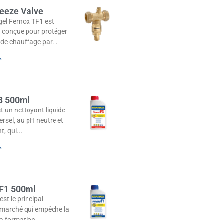
reeze Valve
gel Fernox TF1 est
 conçue pour protéger
 de chauffage par
»
3 500ml
t un nettoyant liquide
versel, au pH neutre et
, qui
»
 F1 500ml
est le principal
u marché qui empêche la
la formation