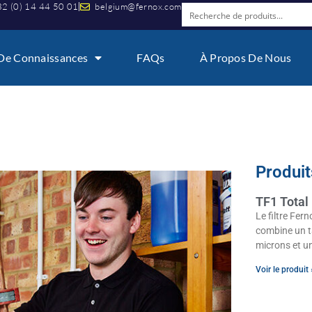
2 (0) 14 44 50 01
belgium@fernox.com
De Connaissances
FAQs
À Propos De Nous
Produit
TF1 Total 
Le filtre Fer
combine un t
microns et u
Voir le produit 