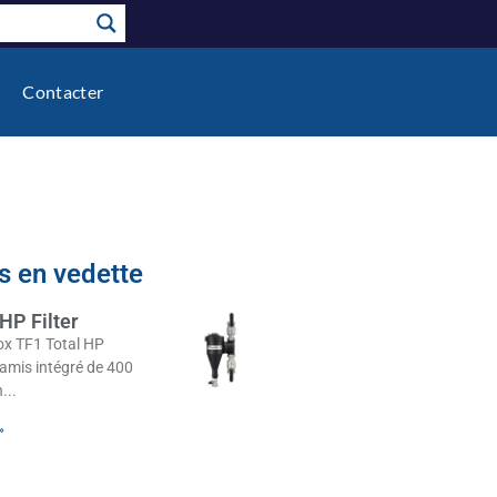
Contacter
s en vedette
HP Filter
nox TF1 Total HP
amis intégré de 400
n
»