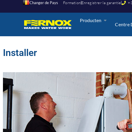
Changer de Pays
Formation
Enregistrer la garantie
+3
Producten
Centre 
Installer