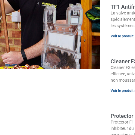
TF1 Antif
La valve anti
spécialement
les systèmes
Voir le produit 
Cleaner F
Cleaner F3 es
efficace, uni
non moussant
Voir le produit 
Protector
Protector F1 
inhibiteur d
corrosion et 