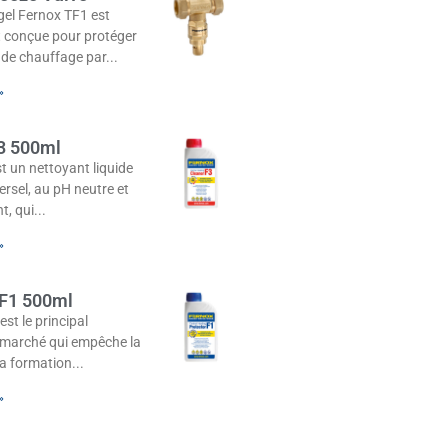
gel Fernox TF1 est
 conçue pour protéger
 de chauffage par
»
3 500ml
t un nettoyant liquide
versel, au pH neutre et
, qui
»
 F1 500ml
est le principal
u marché qui empêche la
la formation
»