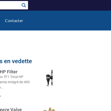
Contacter
s en vedette
HP Filter
nox TF1 Total HP
amis intégré de 400
n
»
reeze Valve