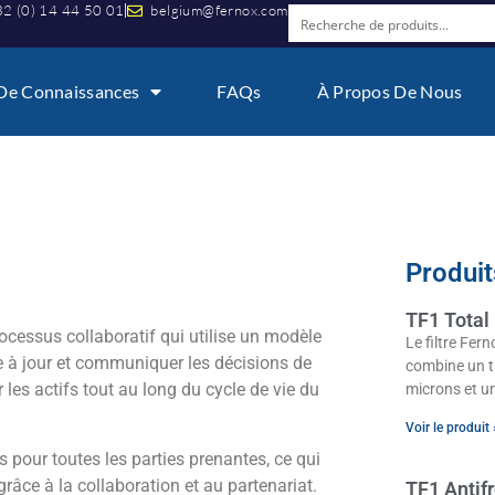
2 (0) 14 44 50 01
belgium@fernox.com
De Connaissances
FAQs
À Propos De Nous
Produit
TF1 Total 
ocessus collaboratif qui utilise un modèle
Le filtre Fer
re à jour et communiquer les décisions de
combine un t
r les actifs tout au long du cycle de vie du
microns et u
Voir le produit 
 pour toutes les parties prenantes, ce qui
e grâce à la collaboration et au partenariat.
TF1 Antif