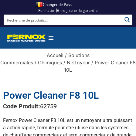
Changer de Pays
Formation
Enregistrer la garantie
Accueil
/
Solutions
Commerciales
/
Chimiques
/
Nettoyeur
/ Power Cleaner F8
10L
Power Cleaner F8 10L
Code Produit:
62759
Fernox Power Cleaner F8 10L est un nettoyant ultra puissant
à action rapide, formulé pour être utilisé dans les systèmes
de chauffage commerciaux et semi-commerciaux de grande