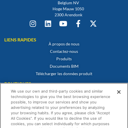
Belgium NV
Hoge Mauw 1050
2300 Arendonk
LIENS RAPIDES
À propos de nous
Contactez-nous
Produits
Documents BIM
Télécharger les données produit
POLITIQUES
Certificat de conformité
We use our own and third-party cookies and similar
Politique en matière de cookies
technologies to give you the best browsing experience
possible, to improve our services and show you
Avertissement
advertising related to your preferences by analyzing
Politique de confidentialité
your browsing habits. If you agree, please click “Accept
Conditions générales de vente
All Cookies”. If you would like to decline the use of
cookies, you can select individually for which purposes
Déclaration de garantie