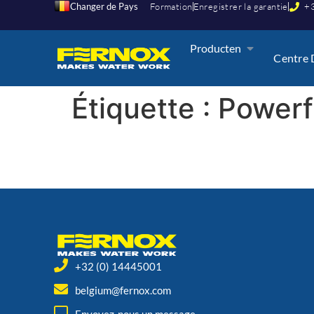
Changer de Pays
Formation
Enregistrer la garantie
+3
Producten
Centre 
Étiquette :
Powerf
+32 (0) 14445001
belgium@fernox.com