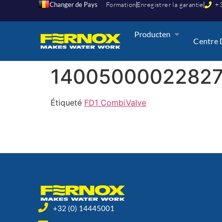
Changer de Pays
Formation
Enregistrer la garantie
+3
Producten
Centre 
14005000022827
Étiqueté
FD1 CombiValve
+32 (0) 14445001